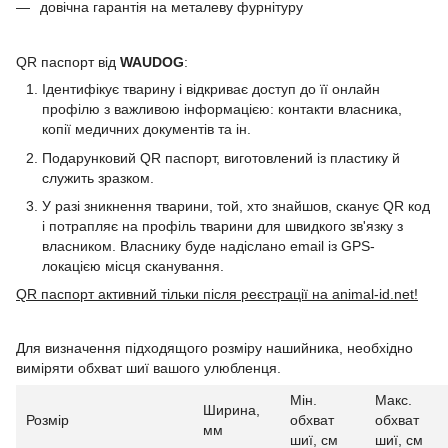
довічна гарантія на металеву фурнітуру
QR паспорт від
WAUDOG
:
Ідентифікує тварину і відкриває доступ до її онлайн
профілю з важливою інформацією: контакти власника,
копії медичних документів та ін.
Подарунковий QR паспорт, виготовлений із пластику й
служить зразком.
У разі зникнення тварини, той, хто знайшов, сканує QR код
і потрапляє на профіль тварини для швидкого зв'язку з
власником. Власнику буде надіслано email із GPS-
локацією місця сканування.
QR паспорт активний тільки після реєстрації на animal-id.net!
Для визначення підходящого розміру нашийника, необхідно
виміряти обхват шиї вашого улюбленця.
Мін.
Макс.
Ширина,
Розмір
обхват
обхват
мм
шиї, см
шиї, см