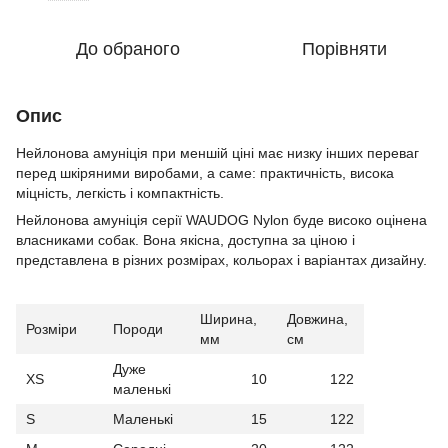
До обраного
Порівняти
Опис
Нейлонова амуніція при меншій ціні має низку інших переваг
перед шкіряними виробами, а саме: практичність, висока
міцність, легкість і компактність.
Нейлонова амуніція серії WAUDOG Nylon буде високо оцінена
власниками собак. Вона якісна, доступна за ціною і
представлена в різних розмірах, кольорах і варіантах дизайну.
Ширина,
Довжина,
Розміри
Породи
мм
см
Дуже
XS
10
122
маленькі
S
Маленькі
15
122