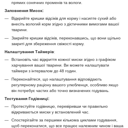
прямих сонячних променів та вологи.
Заповнення Мисок:
Відкрийте кришки відсіків для корму і насипте сухий або
внесіть вологий корм згідно з дієтичними вимогами вашої
тварини.
Закрийте кришки відсіків, переконавшись, що вони щільно
закриті для збереження свіжості корму.
Налаштування Таймерів
:
Встановіть час відкриття кожної миски згідно з графіком
харчування вашої тварини. Ви можете налаштувати
таймери з інтервалом до 48 годин.
Переконайтеся, що налаштування відповідають
регулярному раціону вашого улюбленця, особливо якщо
він потребує частих або точно визначених годувань.
Тестування Годівниці:
Протестуйте годівницю, перевіривши чи правильно
відкриваються миски у встановлений час.
Спостерігайте за першими кількома циклами годування,
щоб переконатися, що все працює належним чином і ваша