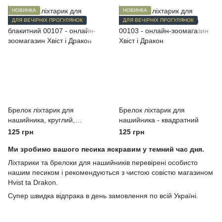
НОВИНКА
НОВИНКА
ДЛЯ ВЕЧІРНІХ ПРОГУЛЯНОК
ДЛЯ ВЕЧІРНІХ ПРОГУЛЯНОК
Брелок ліхтарик для
Брелок ліхтарик для
нашийника, круглий,
нашийника - квадратний
блакитний
125 грн
125 грн
Ми зробимо вашого песика яскравим у темний час дня.
Ліхтарики та брелоки для нашийників перевірені особисто
нашим песиком і рекомендуються з чистою совістю магазином
Hvist ta Drakon.
Супер швидка відпрака в день замовлення по всій Україні.