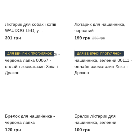
Ліхтарик для собак і котів
Ліхтарик для нашийника,
WAUDOG LED, у
червоний
силіконовому чохлі, що
301 грн
199 грн
258 грн
світиться, USB, Д 37 мм
ДЛЯ ВЕЧІРНІХ ПРОГУЛЯНОК
ДЛЯ ВЕЧІРНІХ ПРОГУЛЯНОК
Брелок для нашийника -
Брелок ліхтарик для
червона лапка
нашийника, зелений
120 грн
100 грн