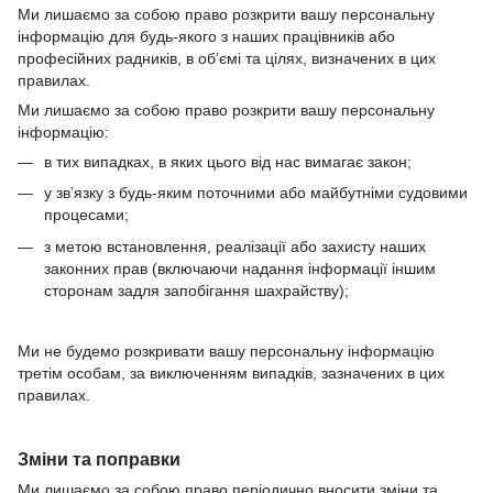
Ми лишаємо за собою право розкрити вашу персональну
інформацію для будь-якого з наших працівників або
професійних радників, в об’ємі та цілях, визначених в цих
правилах.
Ми лишаємо за собою право розкрити вашу персональну
інформацію:
в тих випадках, в яких цього від нас вимагає закон;
у зв’язку з будь-яким поточними або майбутніми судовими
процесами;
з метою встановлення, реалізації або захисту наших
законних прав (включаючи надання інформації іншим
сторонам задля запобігання шахрайству);
Ми не будемо розкривати вашу персональну інформацію
третім особам, за виключенням випадків, зазначених в цих
правилах.
Зміни та поправки
Ми лишаємо за собою право періодично вносити зміни та