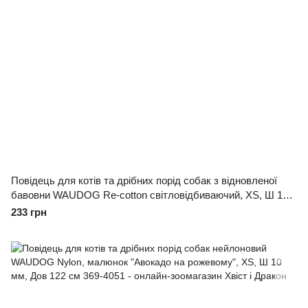
Повідець для котів та дрібних порід собак з відновленої
бавовни WAUDOG Re-cotton світловідбиваючий, XS, Ш 10
мм, Д 200 см блакитний
233 грн