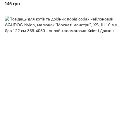
см
146 грн