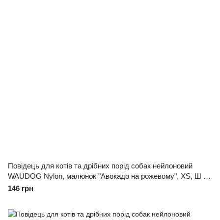
Повідець для котів та дрібних порід собак нейлоновий
WAUDOG Nylon, малюнок "Авокадо на рожевому", XS, Ш 10
мм, Дов 122 см
146 грн