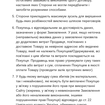
об'єктивно заважають виконанню цього договору,
настання яких Сторони не могли передбачити і
запобігти розумними способами.
Сторони прикладають максимум зусиль для вирішення
будь-яких розбіжностей виключно шляхом переговорів.
Покупець є відповідальним за достовірність даних,
зазначених у формі Замовлення. У разі, якщо неточна
(неправильна) вказівка даних у замовленні призвела
до додаткових витрат Продавця, пов'язаних з
доставкою Товару за невірною адресою або видачею
Товару, який не належить Покупцеві/Одержувачеві, всі
пов'язані з цим збитки та витрати покладаються на
Покупця. Продавець має право утримувати суму таких
збитків або витрат з сум, сплачених Покупцем в якості
оплати Товару (проводити залік зустрічних вимог).
У будь-якому випадку сума збитків (як матеріальних,
так і немайнових), які можуть бути виплачені Покупцю
у зв'язку з порушенням його прав при використанні
Сайту (зокрема, у зв'язку з невиконанням Замовлення
або його неналежним виконанням, іншими
порушеннями прав Покупця) відповідно до ст. 22
Цивільного кодексу України, обмежена сумою