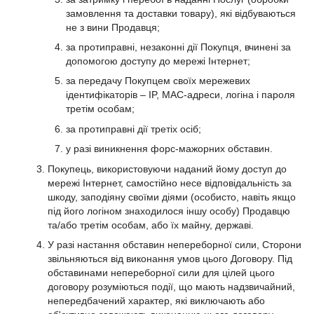
замовлення та доставки товару), які відбуваються
не з вини Продавця;
за протиправні, незаконні дії Покупця, вчинені за
допомогою доступу до мережі Інтернет;
за передачу Покупцем своїх мережевих
ідентифікаторів – IP, MAC-адреси, логіна і пароля
третім особам;
за протиправні дії третіх осіб;
у разі виникнення форс-мажорних обставин.
Покупець, використовуючи наданий йому доступ до
мережі Інтернет, самостійно несе відповідальність за
шкоду, заподіяну своїми діями (особисто, навіть якщо
під його логіном знаходилося іншу особу) Продавцю
та/або третім особам, або їх майну, державі.
У разі настання обставин непереборної сили, Сторони
звільняються від виконання умов цього Договору. Під
обставинами непереборної сили для цілей цього
договору розуміються події, що мають надзвичайний,
непередбачений характер, які виключають або