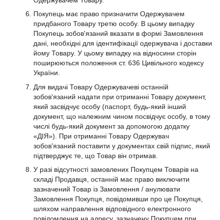
Покупець має право призначити Одержувачем
придбаного Товару третю особу. В цьому випадку
Покупець зобов'язаний вказати в формі Замовлення
дані, необхідні для ідентифікації одержувача і доставки
йому Товару. У цьому випадку на відносини сторін
поширюються положення ст. 636 Цивільного кодексу
України.
Для видачі Товару Одержувачеві останній
зобов'язаний надати при отриманні Товару документ,
який засвідчує особу (паспорт, будь-який інший
документ, що належним чином посвідчує особу, в тому
числі будь-який документ за допомогою додатку
«ДІЯ»). При отриманні Товару Одержувач
зобов'язаний поставити у документах свій підпис, який
підтверджує те, що Товар він отримав.
У разі відсутності замовлених Покупцем Товарів на
складі Продавця, останній має право виключити
зазначений Товар із Замовлення / анулювати
Замовлення Покупця, повідомивши про це Покупця,
шляхом направлення відповідного електронного
повідомлення на адресу, зазначену Покупцем при