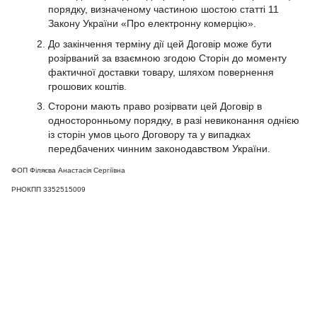
порядку, визначеному частиною шостою статті 11
Закону України «Про електронну комерцію».
До закінчення терміну дії цей Договір може бути
розірваний за взаємною згодою Сторін до моменту
фактичної доставки товару, шляхом повернення
грошових коштів.
Сторони мають право розірвати цей Договір в
односторонньому порядку, в разі невиконання однією
із сторін умов цього Договору та у випадках
передбачених чинним законодавством України.
ФОП Філяєва Анастасія Сергіївна
РНОКПП 3352515009
097 724-12-34
Контакти
Повна версія сайту