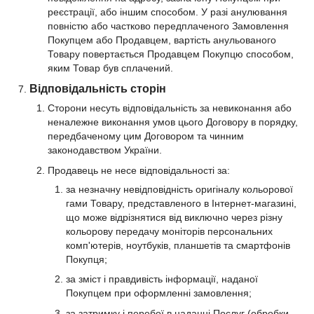
реєстрації, або іншим способом. У разі анулювання
повністю або частково передплаченого Замовлення
Покупцем або Продавцем, вартість анульованого
Товару повертається Продавцем Покупцю способом,
яким Товар був сплачений.
Відповідальність сторін
Сторони несуть відповідальність за невиконання або
неналежне виконання умов цього Договору в порядку,
передбаченому цим Договором та чинним
законодавством України.
Продавець не несе відповідальності за:
за незначну невідповідність оригіналу кольорової
гами Товару, представленого в Інтернет-магазині,
що може відрізнятися від виключно через різну
кольорову передачу моніторів персональних
комп'ютерів, ноутбуків, планшетів та смартфонів
Покупця;
за зміст і правдивість інформації, наданої
Покупцем при оформленні замовлення;
за затримку і перебої в наданні Послуг (обробки