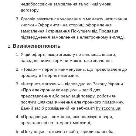
недобросовісне замовлення та усі інші умови
договору.
Договір вважається укладеним з моменту натискання
кнопки «Оформити» на сторінці оформлення
замовлення і отримання Покупцем від Продавця
підтвердження замовлення в електронному вигляді.​
Визначення понять
У цій оферті, якщо зі змісту не випливає іншого,
наведені нижче терміни мають таке значення:
«Товар» – перелік найменувань, що представлені до
продажу в Інтернет-магазині;
«Інтернет-магазин» – відповідно до Закону України
«Про електронну комерцію» – засіб для
представлення або реалізації товару, роботи чи
послуги шляхом вчинення електронного правочину.
Даний засіб розміщений на веб-сайті
hvist.com.ua
;
«Продавець» – компанія, яка реалізує товари,
представлені на Інтернет-магазині;
«Покупець» – фізична особа, юридична особа,