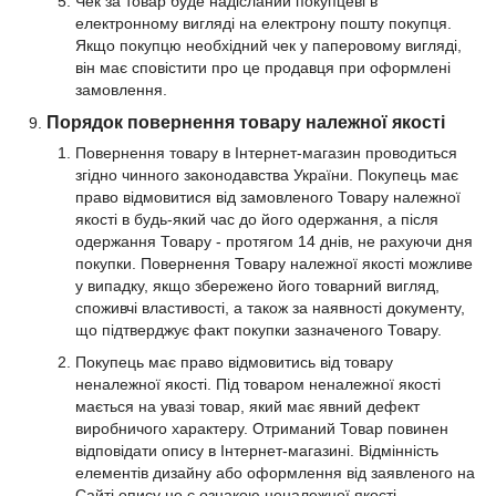
Чек за товар буде надісланий покупцеві в
електронному вигляді на електрону пошту покупця.
Якщо покупцю необхідний чек у паперовому вигляді,
він має сповістити про це продавця при оформлені
замовлення.
Порядок повернення товару належної якості
Повернення товару в Інтернет-магазин проводиться
згідно чинного законодавства України. Покупець має
право відмовитися від замовленого Товару належної
якості в будь-який час до його одержання, а після
одержання Товару - протягом 14 днів, не рахуючи дня
покупки. Повернення Товару належної якості можливе
у випадку, якщо збережено його товарний вигляд,
споживчі властивості, а також за наявності документу,
що підтверджує факт покупки зазначеного Товару.
Покупець має право відмовитись від товару
неналежної якості. Під товаром неналежної якості
мається на увазі товар, який має явний дефект
виробничого характеру. Отриманий Товар повинен
відповідати опису в Iнтернет-магазинi. Відмінність
елементів дизайну або оформлення від заявленого на
Сайті опису не є ознакою неналежної якості.