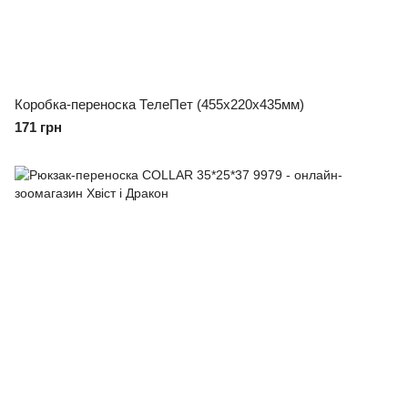
Коробка-переноска ТелеПет (455х220х435мм)
171 грн