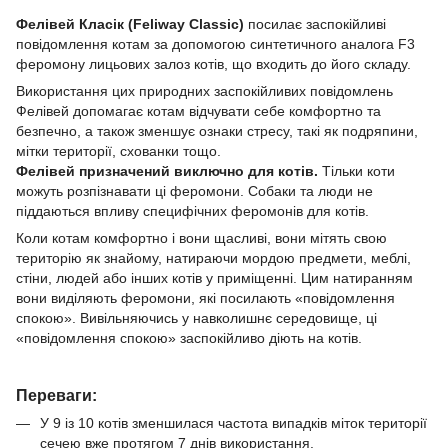
Фелівей Класік (Feliway Classic)
посилає заспокійливі
повідомлення котам за допомогою синтетичного аналога F3
феромону лицьових залоз котів, що входить до його складу.
Використання цих природних заспокійливих повідомлень
Фелівей допомагає котам відчувати себе комфортно та
безпечно, а також зменшує ознаки стресу, такі як подряпини,
мітки території, схованки тощо.
Фелівей призначений виключно для котів.
Тільки коти
можуть розпізнавати ці феромони. Собаки та люди не
піддаються впливу специфічних феромонів для котів.
Коли котам комфортно і вони щасливі, вони мітять свою
територію як знайому, натираючи мордою предмети, меблі,
стіни, людей або інших котів у приміщенні. Цим натиранням
вони виділяють феромони, які посилають «повідомлення
спокою». Вивільняючись у навколишнє середовище, ці
«повідомлення спокою» заспокійливо діють на котів.
Переваги:
У 9 із 10 котів зменшилася частота випадків міток території
сечею вже протягом 7 днів використання.