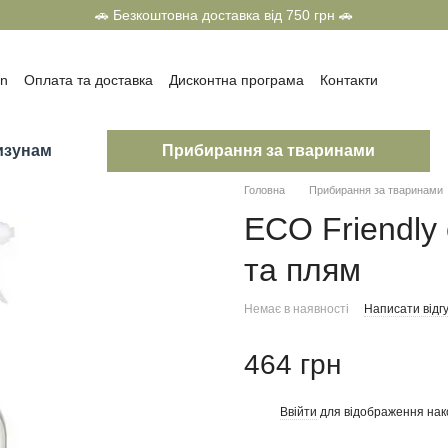
🚗 Безкоштовна доставка від 750 грн 🚗
on
Оплата та доставка
Дисконтна програма
Контакти
олітика конфіденційності
Договір оферти
г
Приз всередині від ТМ «Тигра» та ТМ «SuperCat»
изунам
Прибирання за тваринами
Головна
Прибирання за тваринами
ECO Friendly 
та плям
Немає в наявності
Написати відгу
464 грн
Ввійти
для відображення нак
%