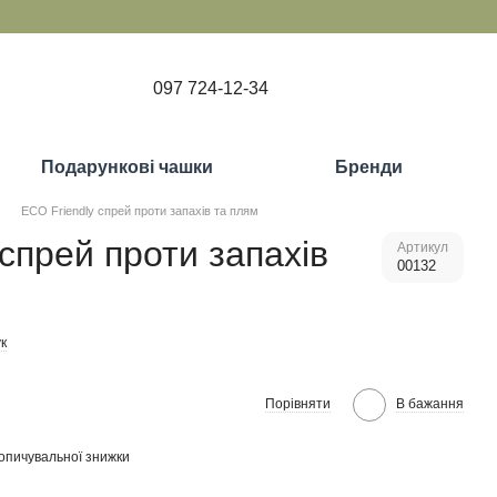
097 724-12-34
Подарункові чашки
Бренди
ECO Friendly спрей проти запахів та плям
спрей проти запахів
Артикул
00132
к
Порівняти
В бажання
опичувальної знижки