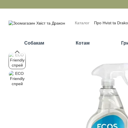
Перейти до основного контенту
Каталог
Про Hvist ta Drak
Обмін та повернення
П
Відгуки про магазин
Бло
Собакам
Котам
Гр