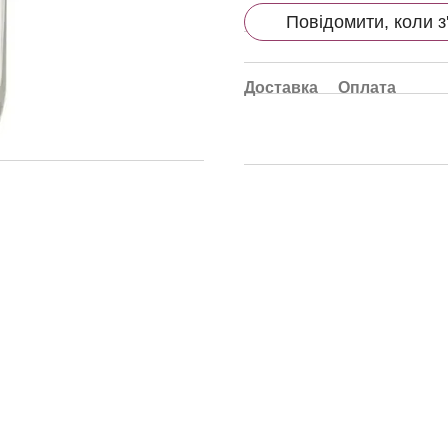
Повідомити, коли з
Доставка
Оплата
Каталог
Клієнтам
Собакам
Вхід до кабінету
Котам
Каталог
Гризунам
Про Hvist ta Drakon
Прибирання за тваринами
Оплата та доставка
Подарункові чашки
Дисконтна програма
Бренди
Контакти