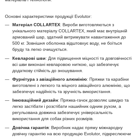
Основні характеристики продукції Evolutor:
Матеріал COLLARTEX
: Вироби виготовляються з
унікального матеріалу COLLARTEX, який має внутрішній
армований шар, здатний витримувати навантаження до
500 кг. Зовнішня оболонка відштовхує воду, не боїться
бруду та легко очищується.
Кевларові шви
: Для підвищення міцності та довговічності
всі шви виконані кевларовою ниткою, що забезпечує
додаткову стійкість до зношування.
Фурнітура з авіаційного алюмінію
: Пряжки та карабіни
виготовлені з легкого та міцного авіаційного алюмінію, що
забезпечує надійність та зручність використання.
Інноваційний дизайн
: Пряжка-гачок дозволяє швидко та
легко застібати і розстібати нашийник одним рухом, а
регульована довжина забезпечує універсальність
використання для собак різних розмірів.
Довічна гарантія
: Виробник надає пряму міжнародну
довічну гарантію на всю продукцію Evolutor, підкреслюючи