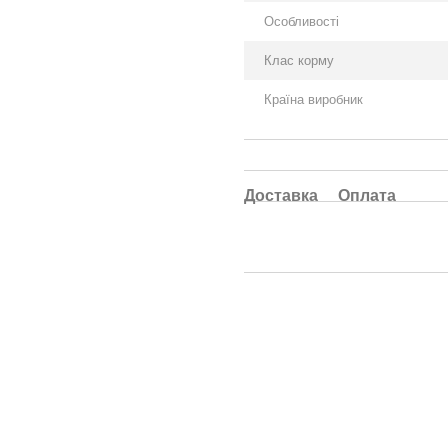
Особливості
Клас корму
Країна виробник
Доставка
Оплата
Каталог
Клієнтам
Собакам
Вхід до кабінету