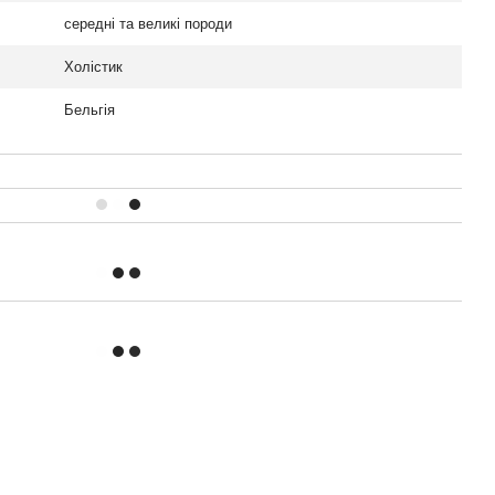
середні та великі породи
Холістик
Бельгія
Контактна інформація
097 724-12-34
097 724-12-34