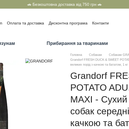
🚗 Безкоштовна доставка від 750 грн 🚗
on
Оплата та доставка
Дисконтна програма
Контакти
олітика конфіденційності
Договір оферти
г
Приз всередині від ТМ «Тигра» та ТМ «SuperCat»
изунам
Прибирання за тваринами
Головна
Собакам
Собакам GR
Grandorf FRESH DUCK & SWEET POTATO
великих порід з качкою та бататом, 1 кг
Grandorf FR
POTATO ADU
MAXI - Сухий
собак середні
качкою та бат