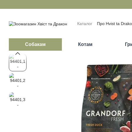
Перейти до основного контенту
Каталог
Про Hvist ta Drak
Обмін та повернення
П
Відгуки про магазин
Бло
Собакам
Котам
Гр