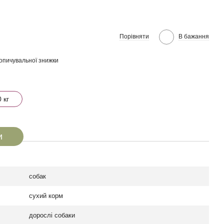
Порівняти
В бажання
опичувальної знижки
 кг
и
собак
сухий корм
дорослі собаки