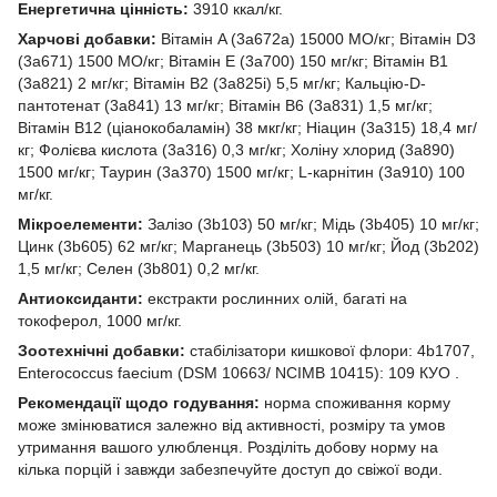
Енергетична цінність:
3910 ккал/кг.
Харчові добавки:
Вітамін A (3a672a) 15000 МО/кг; Вітамін D3
(3a671) 1500 МО/кг; Вітамін E (3a700) 150 мг/кг; Вітамін B1
(3a821) 2 мг/кг; Вітамін B2 (3a825i) 5,5 мг/кг; Кальцію-D-
пантотенат (3a841) 13 мг/кг; Вітамін B6 (3a831) 1,5 мг/кг;
Вітамін B12 (ціанокобаламін) 38 мкг/кг; Ніацин (3a315) 18,4 мг/
кг; Фолієва кислота (3a316) 0,3 мг/кг; Холіну хлорид (3a890)
1500 мг/кг; Таурин (3a370) 1500 мг/кг; L-карнітин (3a910) 100
мг/кг.
Мікроелементи:
Залізо (3b103) 50 мг/кг; Мідь (3b405) 10 мг/кг;
Цинк (3b605) 62 мг/кг; Марганець (3b503) 10 мг/кг; Йод (3b202)
1,5 мг/кг; Селен (3b801) 0,2 мг/кг.
Антиоксиданти:
екстракти рослинних олій, багаті на
токоферол, 1000 мг/кг.
Зоотехнічні добавки:
стабілізатори кишкової флори: 4b1707,
Enterococcus faecium (DSM 10663/ NCIMB 10415): 109 КУО .
Рекомендації щодо годування:
норма споживання корму
може змінюватися залежно від активності, розміру та умов
утримання вашого улюбленця. Розділіть добову норму на
кілька порцій і завжди забезпечуйте доступ до свіжої води.