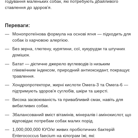
годування маленьких собак, які потребують дбайливого
ставлення до здоров’я.
Переваги:
Монопротеїнова формула на основі ягня — підходить для
собак із харчовою алергією.
Без зерна, глютену, курятини, сої, кукурудзи та штучних
домішок.
Батат — дієтичне джерело вуглеводів із низьким
глікемічним індексом, природний антиоксидант, покращує
травлення.
Хондропротектори, жирні кислоти Омега-3 та Омега-6 —
підтримують здоров’я суглобів, шкіри та шерсті.
Висока засвоюваність та привабливий смак, навіть для
вибагливих собак.
Збалансований вміст вітамінів, мінералів і амінокислот, що
відповідає потребам собак малих порід.
1,000,000,000 КУО/кг живих пробіотичних бактерій
Enterococcus faecium на кілограм їжі, які: