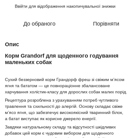
Ввійти
для відображення накопичувальної знижки
%
До обраного
Порівняти
Опис
Корм Grandorf для щоденного годування
маленьких собак
Сухий беззерновий корм Грандорф фреш зі свіжим м’ясом
ягня та бататом — це повнораціонне збалансоване
харчування холістик-класу для дорослих собак малих порід.
Рецептура розроблена з урахуванням потреб чутливого
травлення та схильності до алергій. Основу складає свіже
м’ясо ягня, що забезпечує високоякісний тваринний білок,
а батат виступає як корисне джерело енергії.
Завдяки натуральному складу та відсутності шкідливих
добавок цей корм є чудовим вибором для щоденного