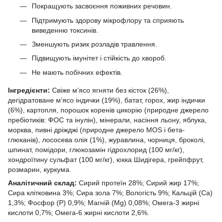
Покращують засвоєння поживних речовин.
Підтримують здорову мікрофлору та сприяють
виведенню токсинів.
Зменшують ризик розладів травлення.
Підвищують імунітет і стійкість до хвороб.
Не мають побічних ефектів.
Інгредієнти:
Свіже м’ясо ягняти без кісток (26%),
дегідратоване м’ясо індички (19%), батат, горох, жир індички
(6%), картопля, порошок коренів цикорію (природне джерело
пребіотиків: ФОС та інулін), мінерали, насіння льону, яблука,
морква, пивні дріжджі (природне джерело MOS і бета-
глюканів), лососева олія (1%), журавлина, чорниця, броколі,
шпинат, помідори, глюкозамін гідрохлорид (100 мг/кг),
хондроїтину сульфат (100 мг/кг), юкка Шидігера, грейпфрут,
розмарин, куркума.
Аналітичний склад:
Сирий протеїн 28%; Сирий жир 17%;
Сира клітковина 3%; Сира зола 7%; Вологість 9%; Кальцій (Ca)
1,3%; Фосфор (P) 0,9%; Магній (Mg) 0,08%; Омега-3 жирні
кислоти 0,7%; Омега-6 жирні кислоти 2,6%.