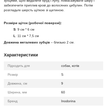
зубцями, щоб видалити бруд і лупу, помасажувати шкіру і
забезпечити приплив крові до волосяних цибулин. Потім
розгладьте шерсть щіткою зі щетиною.
Розміри щіток (робочої поверхні):
S
: 9 см * 6 см
L
: 11 см * 7,5 см
Довжина металевих зубців
– близько 2 см.
Характеристики
Підходить для
собак, котів
Розмір
S
Довжина, см
9
Ширина, мм
60
Бренд
Inodorina