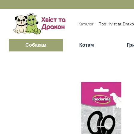
Перейти до основного контенту
Каталог
Про Hvist ta Drak
Обмін та повернення
П
Відгуки про магазин
Бло
Собакам
Котам
Гр