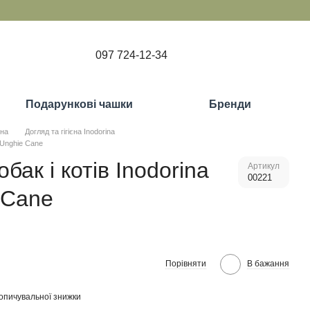
097 724-12-34
Подарункові чашки
Бренди
єна
Догляд та гігієна Inodorina
a Unghie Cane
обак і котів Inodorina
Артикул
00221
 Cane
Порівняти
В бажання
опичувальної знижки