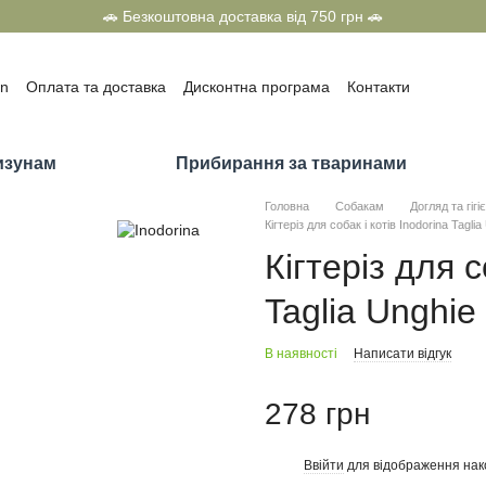
🚗 Безкоштовна доставка від 750 грн 🚗
on
Оплата та доставка
Дисконтна програма
Контакти
олітика конфіденційності
Договір оферти
г
Приз всередині від ТМ «Тигра» та ТМ «SuperCat»
изунам
Прибирання за тваринами
Головна
Собакам
Догляд та гігі
Кігтеріз для собак і котів Inodorina Tagli
Кігтеріз для с
Taglia Unghie
В наявності
Написати відгук
278 грн
Ввійти
для відображення нак
%