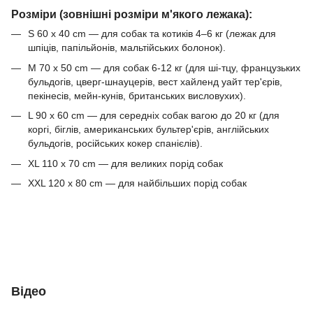
Розміри (зовнішні розміри м'якого лежака):
S 60 х 40 cm — для собак та котиків 4–6 кг (лежак для
шпіців, папільйонів, мальтійських болонок).
M 70 х 50 cm — для собак 6-12 кг (для ші-тцу, французьких
бульдогів, цверг-шнауцерів, вест хайленд уайт тер'єрів,
пекінесів, мейн-кунів, британських висловухих).
L 90 х 60 cm — для середніх собак вагою до 20 кг (для
коргі, біглів, американських бультер'єрів, англійських
бульдогів, російських кокер спанієлів).
XL 110 х 70 cm — для великих порід собак
XXL 120 х 80 cm — для найбільших порід собак
Відео