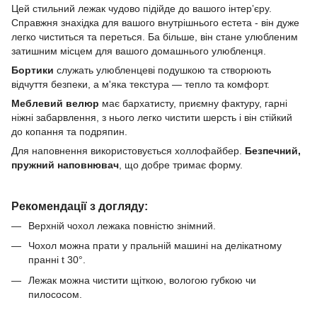
Цей стильний лежак чудово підійде до вашого інтерʼєру.
Справжня знахідка для вашого внутрішнього естета - він дуже
легко чиститься та переться. Ба більше, він стане улюбленим
затишним місцем для вашого домашнього улюбленця.
Бортики
служать улюбленцеві подушкою та створюють
відчуття безпеки, а м'яка текстура — ​​тепло та комфорт.
Меблевий велюр
має бархатисту, приємну фактуру, гарні
ніжні забарвлення, з нього легко чистити шерсть і він стійкий
до копання та подряпин.
Для наповнення використовується холлофайбер.
Безпечний,
пружний наповнювач
, що добре тримає форму.
Рекомендації з догляду:
Верхній чохол лежака повністю знімний.
Чохол можна прати у пральній машині на делікатному
пранні t 30°.
Лежак можна чистити щіткою, вологою губкою чи
пилососом.