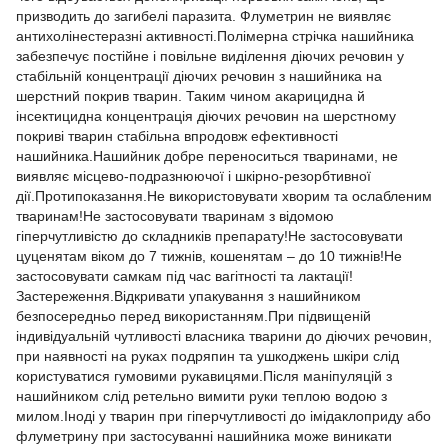
призводить до загибелі паразита. Флуметрин не виявляє
антихолінестеразні активності.Полімерна стрічка нашийника
забезпечує постійне і повільне виділення діючих речовин у
стабільній концентрації діючих речовин з нашийника на
шерстний покрив тварин. Таким чином акарицидна й
інсектицидна концентрація діючих речовин на шерстному
покриві тварин стабільна впродовж ефективності
нашийника.Нашийник добре переноситься тваринами, не
виявляє місцево-подразнюючої і шкірно-резорбтивної
дії.Протипоказання.Не використовувати хворим та ослабленим
тваринам!Не застосовувати тваринам з відомою
гіперчутливістю до складників препарату!Не застосовувати
цуценятам віком до 7 тижнів, кошенятам – до 10 тижнів!Не
застосовувати самкам під час вагітності та лактації!
Застереження.Відкривати упакування з нашийником
безпосередньо перед використанням.При підвищеній
індивідуальній чутливості власника тварини до діючих речовин,
при наявності на руках подряпин та ушкоджень шкіри слід
користуватися гумовими рукавицями.Після маніпуляцій з
нашийником слід ретельно вимити руки теплою водою з
милом.Іноді у тварин при гіперчутливості до імідаклоприду або
флуметрину при застосуванні нашийника може виникати