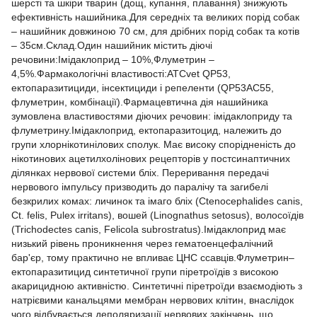
шерсті та шкіри тварин (дощ, купання, плавання) знижують
ефективність нашийника.Для середніх та великих порід собак
– нашийник довжиною 70 см, для дрібних порід собак та котів
– 35см.Склад.Один нашийник містить діючі
речовини:Імідаклоприд – 10%,Флуметрин –
4,5%.Фармакологічні властивості:ATCvet QP53,
ектопаразитициди, інсектициди і репеленти (QP53AC55,
флуметрин, комбінації).Фармацевтична дія нашийника
зумовлена властивостями діючих речовин: імідаклоприду та
флуметрину.Імідаклоприд, ектопаразитоцид, належить до
групи хлорнікотинілових сполук. Має високу спорідненість до
нікотинових ацетилхолінових рецепторів у постсинаптичних
ділянках нервової системи бліх. Переривання передачі
нервового імпульсу призводить до паралічу та загибелі
безкрилих комах: личинок та імаго бліх (Ctenocephalides canis,
Ct. felis, Pulex irritans), вошей (Linognathus setosus), волосоїдів
(Trichodectes canis, Felicola subrostratus).Імідаклоприд має
низький рівень проникнення через гематоенцефалічний
бар'єр, тому практично не впливає ЦНС ссавців.Флуметрин–
ектопаразитицид синтетичної групи піретроїдів з високою
акарицидною активністю. Синтетичні піретроїди взаємодіють з
натрієвими канальцями мембран нервових клітин, внаслідок
чого відбувається деполяризації нервових закінчень, що