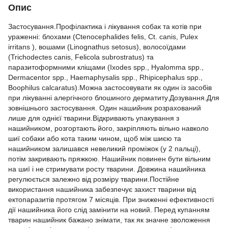
Опис
Застосування.Профілактика і лікування собак та котів при
ураженні: блохами (Ctenocephalides felis, Сt. canis, Pulex
irritans ), вошами (Linognathus setosus), волосоїдами
(Trichodectes canis, Felicola subrostratus) та
паразитоформними кліщами (Ixodes spp., Hyalomma spp.,
Dermacentor spp., Haemaphysalis spp., Rhipicephalus spp.,
Boophilus calcaratus).Можна застосовувати як один із засобів
при лікуванні алергічного блошиного дерматиту.Дозування.Для
зовнішнього застосування. Один нашийник розрахований
лише для однієї тварини.Відкривають упакування з
нашийником, розгортають його, закріпляють вільно навколо
шиї собаки або кота таким чином, щоб між шиєю та
нашийником залишався невеликий проміжок (у 2 пальці),
потім закривають пряжкою. Нашийник повинен бути вільним
на шиї і не стримувати росту тварини. Довжина нашийника
регулюється залежно від розміру тварини.Постійне
використання нашийника забезпечує захист тварини від
ектопаразитів протягом 7 місяців. При зниженні ефективності
дії нашийника його слід замінити на новий. Перед купанням
тварин нашийник бажано знімати, так як значне зволоження