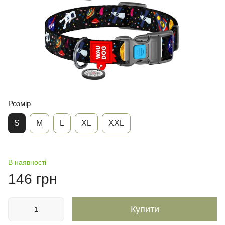
Розмір
S
М
L
XL
XXL
В наявності
146 грн
Купити