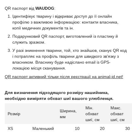
QR паспорт від
WAUDOG
:
Ідентифікує тварину і відкриває доступ до її онлайн
профілю з важливою інформацією: контакти власника,
копії медичних документів та ін.
Подарунковий QR паспорт, виготовлений із пластику й
служить зразком.
У разі зникнення тварини, той, хто знайшов, сканує QR код
і потрапляє на профіль тварини для швидкого зв'язку з
власником. Власнику буде надіслано email із GPS-
локацією місця сканування.
QR паспорт активний тільки після реєстрації на animal-id.net!
Для визначення підходящого розміру нашийника,
необхідно виміряти обхват шиї вашого улюбленця.
Мін.
Макс.
Ширина,
Розмір
обхват
обхват
мм
шиї, см
шиї, см
XS
Маленький
10
20
30