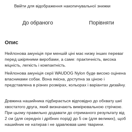
Ввійти
для відображення накопичувальної знижки
%
До обраного
Порівняти
Опис
Нейлонова амуніція при меншій ціні має низку інших переваг
перед шкіряними виробами, а саме: практичність, висока
міцність, легкість і компактність.
Нейлонова амуніція серії WAUDOG Nylon буде високо оцінена
власниками собак. Вона якісна, доступна за ціною і
представлена в різних розмірах, кольорах і варіантах дизайну.
Довжина нашийника підбирається відповідно до обхвату шиї
хвостатого друга, який визначають вимірювальною стрічкою.
При цьому правильно додавати до отриманого результату від
2 см (для середніх і дрібних порід) до 5 см (для великих), щоб
нашийник не натирав і не здавлював шию тварини.