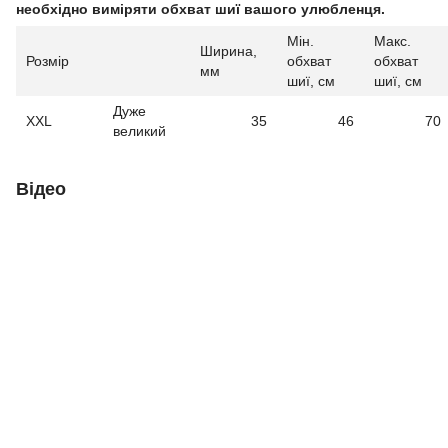
необхідно виміряти обхват шиї вашого улюбленця.
Мін.
Макс.
Ширина,
Розмір
обхват
обхват
мм
шиї, см
шиї, см
Дуже
XXL
35
46
70
великий
Відео