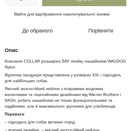
Ввійти
для відображення накопичувальної знижки
%
До обраного
Порівняти
Опис
Компанія COLLAR розширює ВАУ лінійку нашийників WAUDOG
Nylon.
Відтепер продукція представлена у розмірах XXL і підходить
для найбільших собак.
Якісний зносостійкий нейлон з яскравими модними
малюнками та ліцензійними дизайнами від Warner Brothers і
NASA, робить нашийники не тільки функціональними та
надійними, але й максимально зручними для улюбленців.
Переваги
:
– підходить для собак великих порід;
– яскраві дизайни; – якісний зносостійкий нейлон;