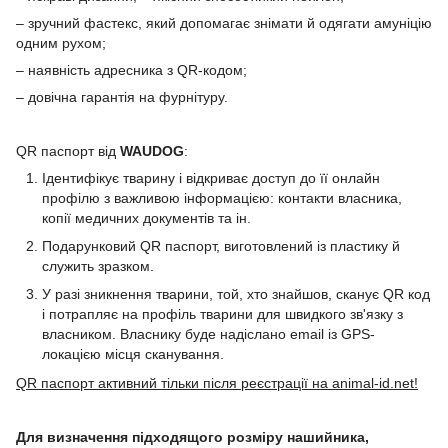
– зручний фастекс, який допомагає знімати й одягати амуніцію
одним рухом;
– наявність адресника з QR-кодом;
– довічна гарантія на фурнітуру.
QR паспорт від
WAUDOG
:
Ідентифікує тварину і відкриває доступ до її онлайн
профілю з важливою інформацією: контакти власника,
копії медичних документів та ін.
Подарунковий QR паспорт, виготовлений із пластику й
служить зразком.
У разі зникнення тварини, той, хто знайшов, сканує QR код
і потрапляє на профіль тварини для швидкого зв'язку з
власником. Власнику буде надіслано email із GPS-
локацією місця сканування.
QR паспорт активний тільки після реєстрації на animal-id.net!
Для визначення підходящого розміру нашийника,