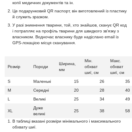
копії медичних документів та ін.
Це подарунковий QR паспорт, він виготовлений із пластику
й служить зразком.
У разі зникнення тварини, той, хто знайшов, сканує QR код
і потрапляє на профіль тварини для швидкого зв'язку з
власником. Водночас власнику буде надіслано email із
GPS-локацією місця сканування.
Мін.
Макс.
Ширина,
Розмір
Породи
обхват
обхват
мм
шиї, см
шиї, см
S
Маленькі
15
26
35
M
Середні
20
28
40
L
Великі
25
34
49
Дуже
XL
25
38
58
великі
В таблиці вказані розміри мінімального і максимального
обхвату шиї.