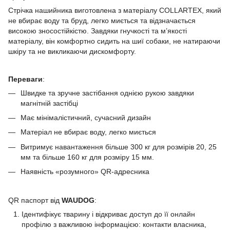
Стрічка нашийника виготовлена з матеріалу COLLARTEX, який
не вбирає воду та бруд, легко миється та відзначається
високою зносостійкістю. Завдяки гнучкості та м’якості
матеріалу, він комфортно сидить на шиї собаки, не натираючи
шкіру та не викликаючи дискомфорту.
Переваги
:
Швидке та зручне застібання однією рукою завдяки
магнітній застібці
Має мінімалістичний, сучасний дизайн
Матеріал не вбирає воду, легко миється
Витримує навантаження більше 300 кг для розмірів 20, 25
мм та більше 160 кг для розміру 15 мм.
Наявність «розумного» QR-адресника
QR паспорт від
WAUDOG
:
Ідентифікує тварину і відкриває доступ до її онлайн
профілю з важливою інформацією: контакти власника,