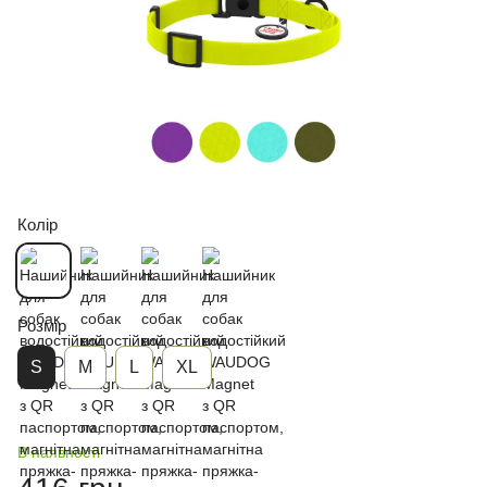
Колір
Розмір
S
М
L
XL
В наявності