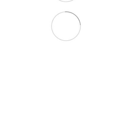
097 724-12-34
Контакти
Повна версія сайту
Мапа сайту
© 2021—2026
by Hvist ta Drakon