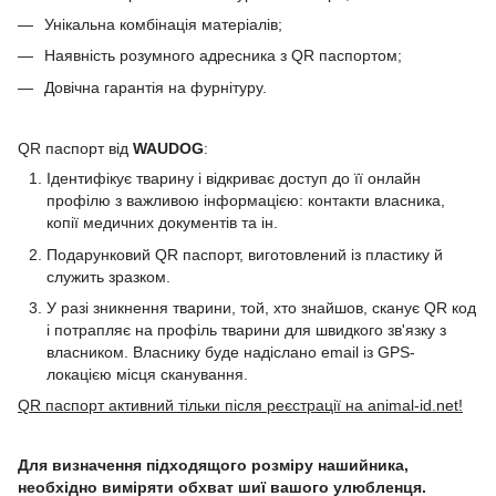
Унікальна комбінація матеріалів;
Наявність розумного адресника з QR паспортом;
Довічна гарантія на фурнітуру.
QR паспорт від
WAUDOG
:
Ідентифікує тварину і відкриває доступ до її онлайн
профілю з важливою інформацією: контакти власника,
копії медичних документів та ін.
Подарунковий QR паспорт, виготовлений із пластику й
служить зразком.
У разі зникнення тварини, той, хто знайшов, сканує QR код
і потрапляє на профіль тварини для швидкого зв'язку з
власником. Власнику буде надіслано email із GPS-
локацією місця сканування.
QR паспорт активний тільки після реєстрації на animal-id.net!
Для визначення підходящого розміру нашийника,
необхідно виміряти обхват шиї вашого улюбленця.