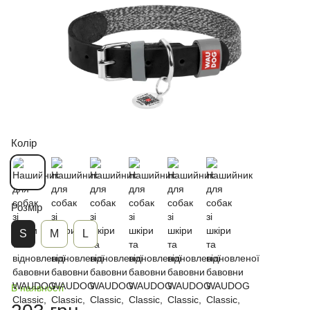
Колір
Розмір
S
М
L
В наявності