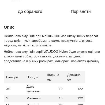
До обраного
Порівняти
Опис
Нейлонова амуніція при меншій ціні має низку інших переваг
перед шкіряними виробами, а саме: практичність, висока
міцність, легкість і компактність.
Нейлонова амуніція серії WAUDOG Nylon буде високо оцінена
власниками собак. Вона якісна, доступна за ціною і
представлена в різних розмірах, кольорах і варіантах дизайну.
Ширина,
Довжина,
Розміри
Породи
мм
см
Дуже
XS
10
122
маленькі
S
Маленькі
15
122