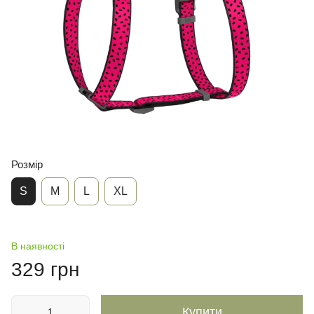
Розмір
S
М
L
XL
В наявності
329 грн
Купити