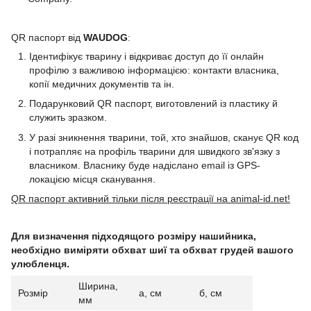
QR паспорт від
WAUDOG
:
Ідентифікує тварину і відкриває доступ до її онлайн
профілю з важливою інформацією: контакти власника,
копії медичних документів та ін.
Подарунковий QR паспорт, виготовлений із пластику й
служить зразком.
У разі зникнення тварини, той, хто знайшов, сканує QR код
і потрапляє на профіль тварини для швидкого зв'язку з
власником. Власнику буде надіслано email із GPS-
локацією місця сканування.
QR паспорт активний тільки після реєстрації на animal-id.net!
Для визначення підходящого розміру нашийника,
необхідно виміряти обхват шиї та обхват грудей вашого
улюбленця.
Ширина,
Розмір
а, см
б, см
мм