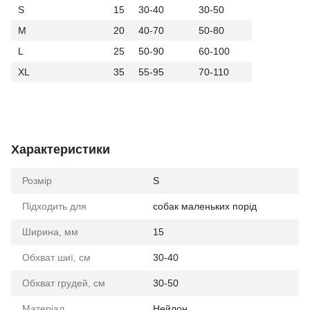
S
15
30-40
30-50
M
20
40-70
50-80
L
25
50-90
60-100
XL
35
55-95
70-110
Характеристики
Розмір
S
Підходить для
собак маленьких порід
Ширина, мм
15
Обхват шиї, см
30-40
Обхват грудей, см
30-50
Матеріал
Нейлон