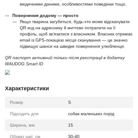
медичними даними, особливостями поведінки тощо.
Повернення додому — просто
Якщо тварина загубиться, будь-хто може відсканувати
QR код на адреснику й миттєво потрапити на її
профіль, щоб зв’язатися з власником. Власник отримає
email із GPS-локацією місця сканування — це значно
підвищує шанси на швидке повернення улюбленця.
QR паспорт активний тільки після реєстрації в додатку
WAUDOG Smart ID
Характеристики
Розмір
S
Підходить для
собак маленьких порід
Ширина, мм
15
Обхват шиї, см
30-40