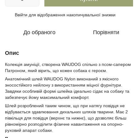
Ввійти
для відображення накопичувальної знижки
%
До обраного
Порівняти
Опис
Колекція амуніції, створена WAUDOG спільно з псом-сапером
Патроном, який вірить, що кожен собака є героєм.
Анатомічний шлей WAUDOG Nylon виконаний з якісного
зносостійкого нейлону з використанням міцної фурнітури.
Завдяки особливій формі шлейка ідеально сідає на собаку та
забезпечує йому максимальний комфорт.
Шлей розроблений таким чином, що при натягу повідця не
відбувається здавлювання дихальних шляхів тварини. Має 2
півкільця для повідця (верхнє та нижнє), що дозволяє більш
рівномірно розподілити фізичне навантаження на опорно-
руховий апарат собаки.