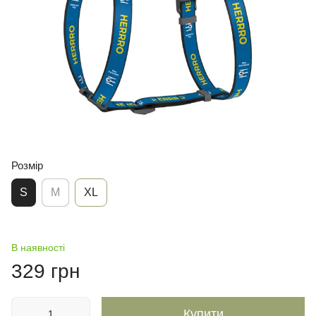
Розмір
S
М
XL
В наявності
329 грн
Купити