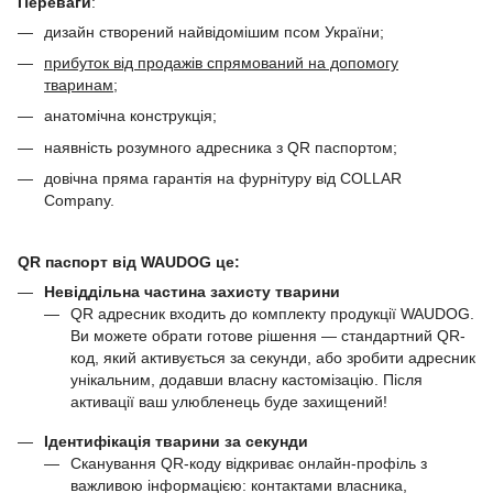
Переваги
:
дизайн створений найвідомішим псом України;
прибуток від продажів спрямований на допомогу
тваринам
;
анатомічна конструкція;
наявність розумного адресника з QR паспортом;
довічна пряма гарантія на фурнітуру від COLLAR
Company.
QR паспорт від WAUDOG це:
Невіддільна частина захисту тварини
QR адресник входить до комплекту продукції WAUDOG.
Ви можете обрати готове рішення — стандартний QR-
код, який активується за секунди, або зробити адресник
унікальним, додавши власну кастомізацію. Після
активації ваш улюбленець буде захищений!
Ідентифікація тварини за секунди
Сканування QR-коду відкриває онлайн-профіль з
важливою інформацією: контактами власника,