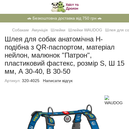
🚗 Безкоштовна доставка від 750 грн 🚗
Собакам
Амуніція
Шлейки
Шлейки WAUDOG
Шлея для со
Шлея для собак анатомічна H-
подібна з QR-паспортом, матеріал
нейлон, малюнок "Патрон",
пластиковий фастекс, розмір S, Ш 15
мм, А 30-40, В 30-50
Артикул:
320-4025
Написати відгук