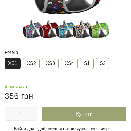
Розмір
XS1
XS2
XS3
XS4
S1
S2
В наявності
356 грн
Купити
Ввійти
для відображення накопичувальної знижки
%