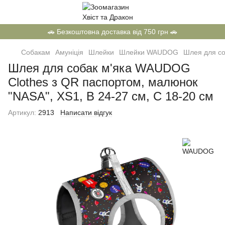
🚗 Безкоштовна доставка від 750 грн 🚗
Собакам
Амуніція
Шлейки
Шлейки WAUDOG
Шлея для со
Шлея для собак м'яка WAUDOG
Clothes з QR паспортом, малюнок
"NASA", XS1, В 24-27 см, С 18-20 см
Артикул:
2913
Написати відгук