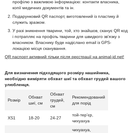
профілю з важливою інформацією: контакти власника,
копії медичних документів та ін.
Подарунковий QR паспорт, виготовлений із пластику й
служить зразком.
У разі зникнення тварини, той, хто знайшов, сканує QR код
і потрапляє на профіль тварини для швидкого зв'язку з
власником. Власнику буде надіслано email із GPS-
локацією місця сканування.
QR паспорт активний тільки після реєстрації на animal-id.net!
Для визначення підходящого розміру нашийника,
необхідно виміряти обхват шиї та обхват грудей вашого
улюбленця.
Обхват
Обхват
Рекомендований
Розмір
грудей,
шиї, см
для порід
см
той-терʼєр,
XS1
18-20
24-27
чихуахуа
чихуахуа,