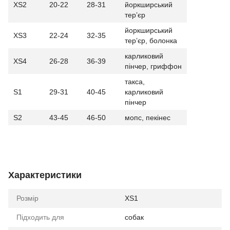
XS2
20-22
28-31
йоркширський
терʼєр
йоркширський
XS3
22-24
32-35
терʼєр, болонка
карликовий
XS4
26-28
36-39
пінчер, гриффон
такса,
S1
29-31
40-45
карликовий
пінчер
S2
43-45
46-50
мопс, пекінес
Характеристики
Розмір
XS1
Підходить для
собак