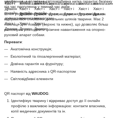
улюбленця, а вплетена світловідбивна нитка гарантує безпеку
під час прогулянок у темний час доби.
Шлея розроблена таким чином, що при натягу повідця не
відбувається стискання дихальних шляхів тварини. Має 2
півкільця для повідця (верхнє та нижнє), що дозволяє більш
рівномірно розподілити фізичне навантаження на опорно-
руховий апарат собаки.
Переваги
:
Анатомічна конструкція;
Екологічний та гіпоалергенний матеріал;
Довічна гарантія на фурнітуру;
Наявність адресника з QR-паспортом
Світловідбивні елементи
QR паспорт від
WAUDOG
:
Ідентифікує тварину і відкриває доступ до її онлайн
профілю з важливою інформацією: контакти власника,
копії медичних документів та ін.