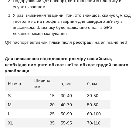
Подарунковий QR паспорт, виготовлений із пластику й
служить зразком.
У разі зникнення тварини, той, хто знайшов, сканує QR код
і потрапляє на профіль тварини для швидкого зв'язку з
власником. Власнику буде надіслано email із GPS-
локацією місця сканування.
QR паспорт активний тільки після реєстрації на animal-id.net!
Для визначення підходящого розміру нашийника,
необхідно виміряти обхват шиї та обхват грудей вашого
улюбленця.
Ширина,
Розмір
а, см
б, см
мм
S
15
30-40
30-50
M
20
40-70
50-80
L
25
50-90
60-100
XL
35
55-95
70-110