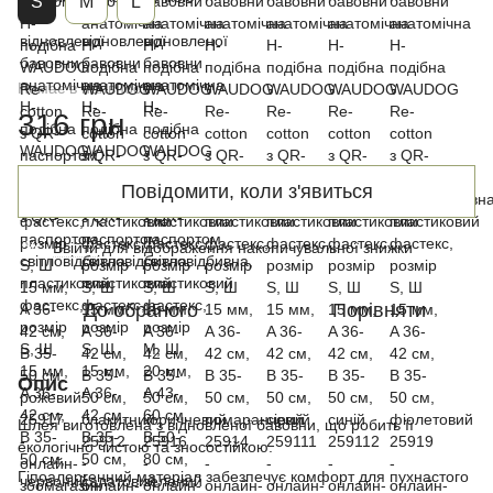
S
М
L
Немає в наявності
316 грн
Повідомити, коли з'явиться
Ввійти
для відображення накопичувальної знижки
%
До обраного
Порівняти
Опис
Шлея виготовлена з відновленої бавовни, що робить її
екологічно чистою та зносостійкою.
Гіпоалергенний матеріал забезпечує комфорт для пухнастого