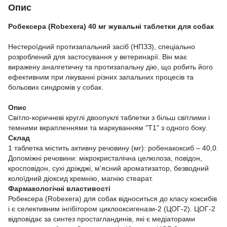
Опис
Робексера (Robexera) 40 мг жувальні таблетки для собак
Нестероїдний протизапальний засіб (НПЗЗ), спеціально
розроблений для застосування у ветеринарії. Він має
виражену аналгетичну та протизапальну дію, що робить його
ефективним при лікуванні різних запальних процесів та
больових синдромів у собак.
Опис
Світло-коричневі круглі двоопуклі таблетки з більш світлими і
темними вкрапленнями та маркуванням "T1" з одного боку.
Склад
1 таблетка містить активну речовину (мг): робенакоксиб – 40,0.
Допоміжні речовини: мікрокристалічна целюлоза, повідон,
кросповідон, сухі дріжджі, м'ясний ароматизатор, безводний
колоїдний діоксид кремнію, магнію стеарат.
Фармакологічні властивості
Робексера (Robexera) для собак відноситься до класу коксибів
і є селективним інгібітором циклооксигенази-2 (ЦОГ-2). ЦОГ-2
відповідає за синтез простагландинів, які є медіаторами