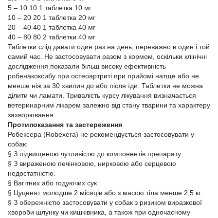
5 – 10 10 1 таблетка 10 мг
10 – 20 20 1 таблетка 20 мг
20 – 40 40 1 таблетка 40 мг
40 – 80 80 2 таблетки 40 мг
Таблетки слід давати один раз на день, переважно в один і той
самий час. Не застосовувати разом з кормом, оскільки клінічні
дослідження показали більш високу ефективність
робенакоксибу при остеоартриті при прийомі натще або не
менше ніж за 30 хвилин до або після їди. Таблетки не можна
ділити чи ламати. Тривалість курсу лікування визначається
ветеринарним лікарем залежно від стану тварини та характеру
захворювання.
Протипоказання та застереження
Робексера (Robexera) не рекомендується застосовувати у
собак:
§ З підвищеною чутливістю до компонентів препарату.
§ З вираженою печінковою, нирковою або серцевою
недостатністю.
§ Вагітних або годуючих сук.
§ Цуценят молодше 2 місяців або з масою тіла менше 2,5 кг.
§ З обережністю застосовувати у собак з ризиком виразкової
хвороби шлунку чи кишківника, а також при одночасному