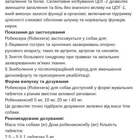
запалення та болю. Селективне інгібування ЦОГ-2 дозволяє
зменшити запалення та біль без значного впливу на ЦОГ-1,
який виконує захисні функції в організмі, включаючи підтримку
цілісності слизової оболонки шлунку та нормальну функцію
нирок.
Показання до застосування
Робексера (Robexera) застосовується у собак для:
§ Лікування гострих та хронічних захворювань опорно-
рухового апарату, таких як артрити, артрози та синовіти.
§ Зняття больового синдрому при травмах та запальних
захворюваннях м'яких тканин.
§ Знеболення у післяопераційний період для зменшення
дискомфорту та прискорення реабілітації.
Форма випуску та дозування
Робексера (Robexera) для собак доступний у формі жувальних
таблеток з різним вмістом активної речовини:
Робенакоксиб 5 мг, 10 мг, 20 мг і 40 мг.
Це дозволяє точно підібрати дозування залежно від маси тіла
собаки.
Рекомендоване дозування:
Маса тіла собаки (кг) Доза робенакоксибу (мг) Кількість
таблеток
2,5 – 5 5 1 таблетка 5 мг