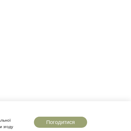
Контактна інформація
097 724-12-34
097 724-12-34
097 724-12-34
Передзвонити вам?
hvist.drakon@gmail.com
альної
Погодитися
и згоду