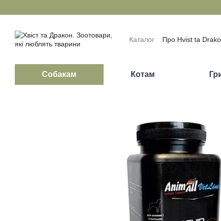
Перейти до основного контенту
Каталог
Про Hvist ta Drak
Обмін та повернення
П
Відгуки про магазин
Бло
Собакам
Котам
Гр