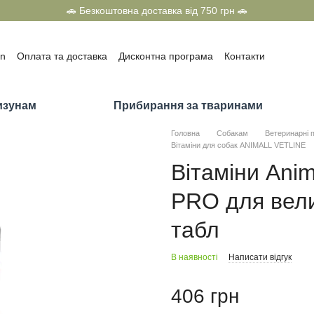
🚗 Безкоштовна доставка від 750 грн 🚗
on
Оплата та доставка
Дисконтна програма
Контакти
олітика конфіденційності
Договір оферти
г
Приз всередині від ТМ «Тигра» та ТМ «SuperCat»
изунам
Прибирання за тваринами
Головна
Собакам
Ветеринарні 
Вітаміни для собак ANIMALL VETLINE
Вітаміни Anim
PRO для вели
табл
В наявності
Написати відгук
406 грн