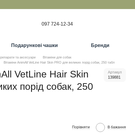
097 724-12-34
Подарункові чашки
Бренди
препарати та аксесуари
Вітаміни для собак
Вітаміни AnimAll VetLine Hair Skin PRO для великих порід собак, 250 табл
All VetLine Hair Skin
Артикул
139881
ких порід собак, 250
Порівняти
В бажання