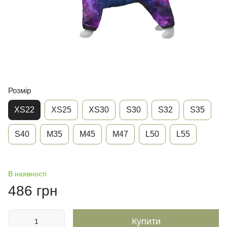
Розмір
XS22
XS25
XS30
S30
S32
S35
S40
M35
M45
M47
L50
L55
В наявності
486 грн
Купити