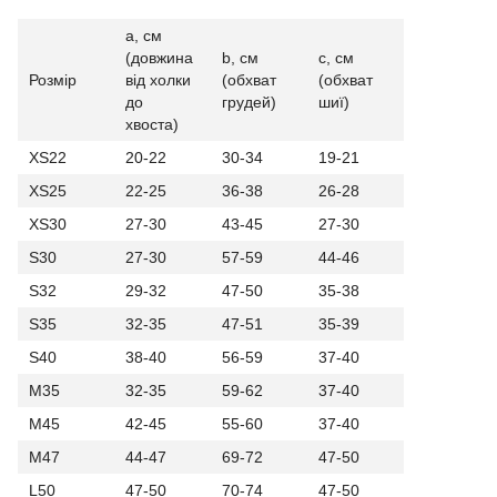
a, см
(довжина
b, см
с, см
Розмір
від холки
(обхват
(обхват
до
грудей)
шиї)
хвоста)
XS22
20-22
30-34
19-21
XS25
22-25
36-38
26-28
XS30
27-30
43-45
27-30
S30
27-30
57-59
44-46
S32
29-32
47-50
35-38
S35
32-35
47-51
35-39
S40
38-40
56-59
37-40
M35
32-35
59-62
37-40
M45
42-45
55-60
37-40
M47
44-47
69-72
47-50
L50
47-50
70-74
47-50