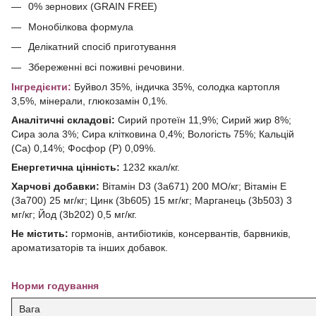
0% зернових (GRAIN FREE)
Монобілкова формула
Делікатний спосіб приготування
Збереженні всі поживні речовини.
Інгредієнти:
Буйвол 35%, індичка 35%, солодка картопля
3,5%, мінерали, глюкозамін 0,1%.
Аналітичні складові:
Сирий протеїн 11,9%; Сирий жир 8%;
Сира зола 3%; Сира клітковина 0,4%; Вологість 75%; Кальцій
(Ca) 0,14%; Фосфор (P) 0,09%.
Енергетична цінність:
1232 ккал/кг.
Харчові добавки:
Вітамін D3 (3a671) 200 МО/кг; Вітамін Е
(3а700) 25 мг/кг; Цинк (3b605) 15 мг/кг; Марганець (3b503) 3
мг/кг; Йод (3b202) 0,5 мг/кг.
Не містить:
гормонів, антибіотиків, консервантів, барвників,
ароматизаторів та інших добавок.
Норми годування
Вага