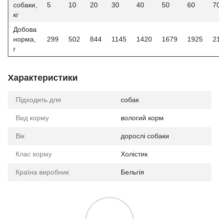
собаки,
5
10
20
30
40
50
60
7
кг
Добова
норма,
299
502
844
1145
1420
1679
1925
2
г
Характеристики
Підходить для
собак
Вид корму
вологий корм
Вік
дорослі собаки
Клас корму
Холістик
Країна виробник
Бельгія