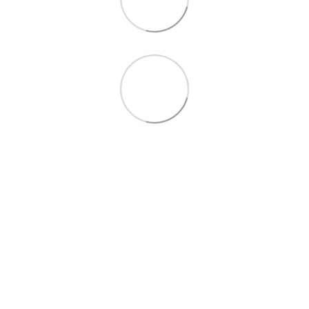
097 724-12-34
Контакти
Повна версія сайту
Мапа сайту
© 2021—2026
by Hvist ta Drakon