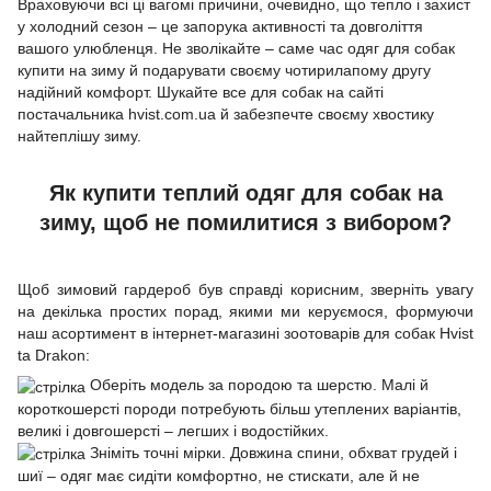
Враховуючи всі ці вагомі причини, очевидно, що тепло і захист
у холодний сезон – це запорука активності та довголіття
вашого улюбленця. Не зволікайте – саме час одяг для собак
купити на зиму й подарувати своєму чотирилапому другу
надійний комфорт. Шукайте все для собак на сайті
постачальника hvist.com.ua й забезпечте своєму хвостику
найтеплішу зиму.
Як купити теплий одяг для собак на
зиму, щоб не помилитися з вибором?
Щоб зимовий гардероб був справді корисним, зверніть увагу
на декілька простих порад, якими ми керуємося, формуючи
наш асортимент в інтернет-магазині зоотоварів для собак Hvist
ta Drakon:
Оберіть модель за породою та шерстю. Малі й
короткошерсті породи потребують більш утеплених варіантів,
великі і довгошерсті – легших і водостійких.
Зніміть точні мірки. Довжина спини, обхват грудей і
шиї – одяг має сидіти комфортно, не стискати, але й не