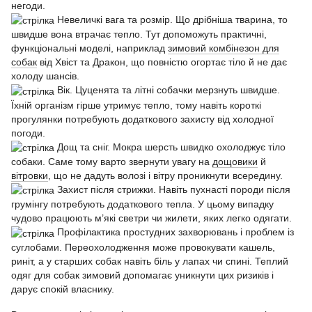
негоди.
Невеличкі вага та розмір. Що дрібніша тварина, то
швидше вона втрачає тепло. Тут допоможуть практичні,
функціональні моделі, наприклад
зимовий комбінезон для
собак
від Хвіст та Дракон, що повністю огортає тіло й не дає
холоду шансів.
Вік. Цуценята та літні собачки мерзнуть швидше.
Їхній організм гірше утримує тепло, тому навіть короткі
прогулянки потребують додаткового захисту від холодної
погоди.
Дощ та сніг. Мокра шерсть швидко охолоджує тіло
собаки. Саме тому варто звернути увагу на
дощовики
й
вітровки
, що не дадуть волозі і вітру проникнути всередину.
Захист після стрижки. Навіть пухнасті породи після
грумінгу потребують додаткового тепла. У цьому випадку
чудово працюють м’які светри чи жилети, яких легко одягати.
Профілактика простудних захворювань і проблем із
суглобами. Переохолодження може провокувати кашель,
риніт, а у старших собак навіть біль у лапах чи спині. Теплий
одяг для собак зимовий допомагає уникнути цих ризиків і
дарує спокій власнику.