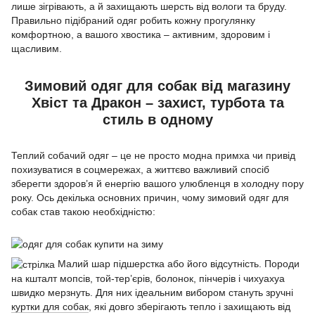
лише зігрівають, а й захищають шерсть від вологи та бруду.
Правильно підібраний одяг робить кожну прогулянку
комфортною, а вашого хвостика – активним, здоровим і
щасливим.
Зимовий одяг для собак від магазину
Хвіст та Дракон – захист, турбота та
стиль в одному
Теплий собачий одяг – це не просто модна примха чи привід
похизуватися в соцмережах, а життєво важливий спосіб
зберегти здоров’я й енергію вашого улюбленця в холодну пору
року. Ось декілька основних причин, чому зимовий одяг для
собак став такою необхідністю:
Малий шар підшерстка або його відсутність. Породи
на кшталт мопсів, той-тер’єрів, болонок, пінчерів і чихуахуа
швидко мерзнуть. Для них ідеальним вибором стануть зручні
куртки для собак
, які довго зберігають тепло і захищають від